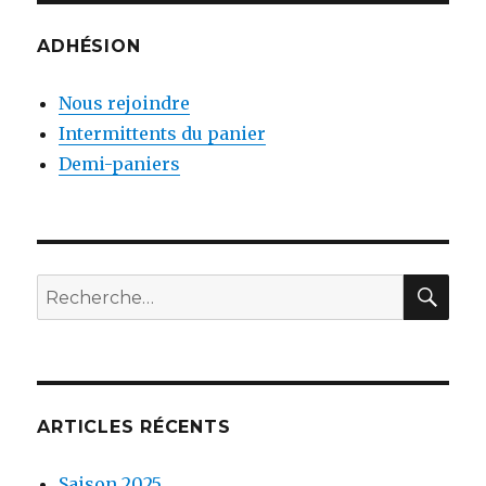
ADHÉSION
Nous rejoindre
Intermittents du panier
Demi-paniers
RE
Recherche
pour
:
ARTICLES RÉCENTS
Saison 2025