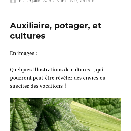
Auteur
F
Publié
29 juillet 2018
Catégories
Non classé
,
Recettes
le
Auxiliaire, potager, et
cultures
En images :
Quelques illustrations de cultures…, qui
pourront peut-être révéler des envies ou
susciter des vocations !