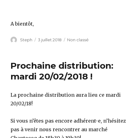
A bientôt,
Auteur
Steph
Publié
3 juillet 2018
Catégories
Non classé
le
Prochaine distribution:
mardi 20/02/2018 !
La prochaine distribution aura lieu ce mardi
20/02/18!
Si vous n’êtes pas encore adhérent-e, n’hésitez
pas à venir nous rencontrer au marché
Chantecoq de 18h30 à 19h30!