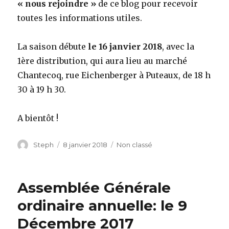
« nous rejoindre »
de ce blog pour recevoir
toutes les informations utiles.
La saison débute
le 16 janvier 2018
, avec la
1ère distribution, qui aura lieu au marché
Chantecoq, rue Eichenberger à Puteaux, de 18 h
30 à 19 h 30.
A bientôt !
Auteur
Steph
Publié
8 janvier 2018
Catégories
Non classé
le
Assemblée Générale
ordinaire annuelle: le 9
Décembre 2017