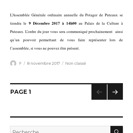
L
’Assemblée Générale ordinaire annuelle
du P
otager de Puteaux se
9
D
écembre 2017 à 14h00
tiendra le
au Palais de la Cultu
re
à
Puteaux. L’ordre du jour
vous
sera communiqué
prochainement
ainsi
qu’un pouvoir permettant de vous faire représenter lors de
l’assemblée, si vous ne pouvez être présent.
Auteur
F
Publié
8 novembre 2017
Catégories
Non classé
le
Navigation
PAGE
1
PAG
des
E
SUIV
articles
ANT
E
RE
Recherche