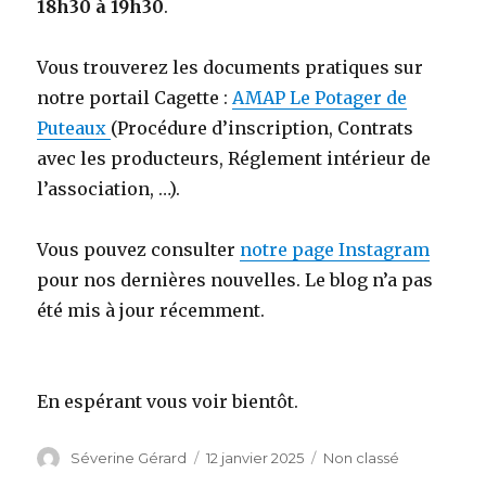
18h30 à 19h30
.
Vous trouverez les documents pratiques sur
notre portail Cagette :
AMAP Le Potager de
Puteaux
(Procédure d’inscription, Contrats
avec les producteurs, Réglement intérieur de
l’association, …).
Vous pouvez consulter
notre page Instagram
pour nos dernières nouvelles. Le blog n’a pas
été mis à jour récemment.
En espérant vous voir bientôt.
Auteur
Séverine Gérard
Publié
12 janvier 2025
Catégories
Non classé
le