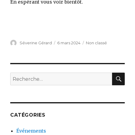
En espérant vous voir bientôt.
Auteur
Séverine Gérard
Publié
6 mars 2024
Catégories
Non classé
le
RE
Recherche
pour
:
CATÉGORIES
Événements