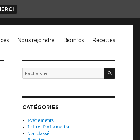
MERCI
ices
Nous rejoindre
Bio’infos
Recettes
RECHERC
Recherche
pour
:
CATÉGORIES
Événements
Lettre d'information
Non classé