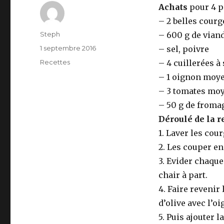
Achats
pour 4 p
– 2 belles courg
Auteur
Steph
– 600 g de vian
Publié
1 septembre 2016
– sel, poivre
le
Catégories
Recettes
– 4 cuillerées à
– 1 oignon moy
– 3 tomates mo
– 50 g de froma
Déroulé de la re
1. Laver les cou
2. Les couper en
3. Evider chaque
chair à part.
4. Faire revenir
d’olive avec l’o
5. Puis ajouter 