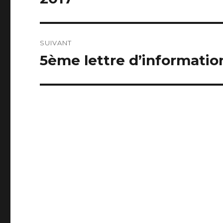
SUIVANT
5ème lettre d’informati
Article
suivant :