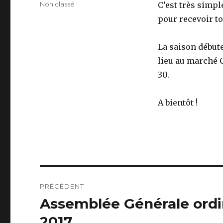
le
Catégories
Non classé
C’est très simpl
pour recevoir to
La saison début
lieu au marché C
30.
A bientôt !
Navigation
PRÉCÉDENT
de
Assemblée Générale ordi
Article
précédent :
l’article
2017