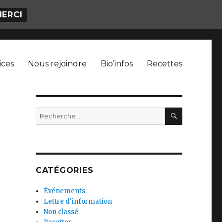
MERCI
ices
Nous rejoindre
Bio’infos
Recettes
RECHERC
Recherche
pour
:
CATÉGORIES
Événements
Lettre d'information
Non classé