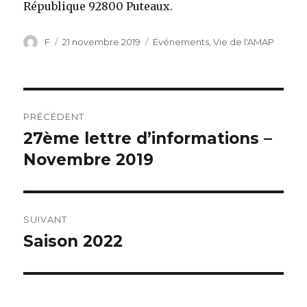
République 92800 Puteaux.
Auteur
F
Publié
21 novembre 2019
Catégories
Événements
,
Vie de l'AMAP
le
Navigation
PRÉCÉDENT
de
27ème lettre d’informations –
Article
Novembre 2019
précédent :
l’article
SUIVANT
Saison 2022
Article
suivant :