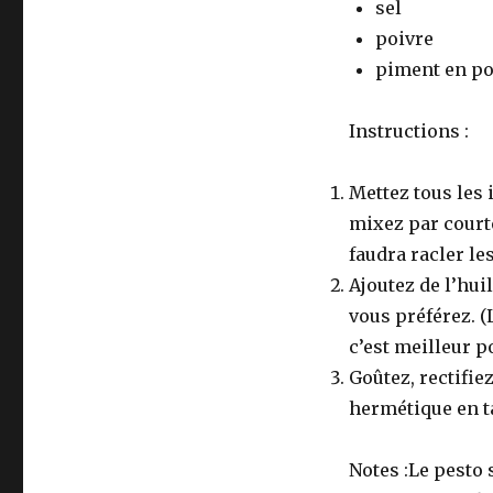
sel
poivre
piment en p
Instructions :
Mettez tous les 
mixez par court
faudra racler le
Ajoutez de l’hui
vous préférez. (
c’est meilleur p
Goûtez, rectifie
hermétique en ta
Notes :Le pesto 