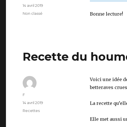
Publié
14 avril 2019
le
Catégories
Non classé
Bonne lecture!
Recette du houm
Voici une idée d
betteraves crues
Auteur
F
Publié
14 avril 2019
La recette qu’ell
le
Catégories
Recettes
Elle met aussi un