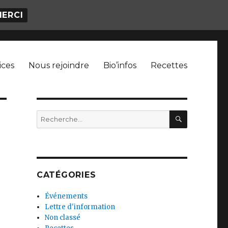
MERCI
ices
Nous rejoindre
Bio’infos
Recettes
RECHERC
Recherche
pour
:
CATÉGORIES
Événements
Lettre d'information
Non classé