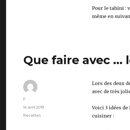
Pour le tahini :
même en suiva
Que faire avec … l
Lors des deux de
avec de très jol
Auteur
F
Publié
14 avril 2019
Voici 3 idées d
le
Catégories
Recettes
cuisiner :