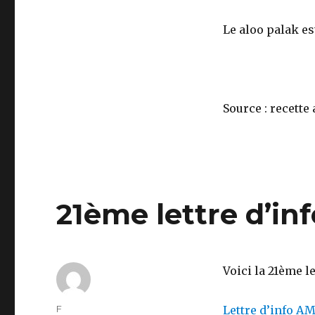
Le aloo palak est
Source : recette
21ème lettre d’in
Voici la 21ème
l
Auteur
F
Lettre d’info AM