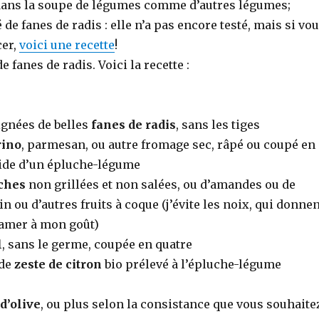
 dans la soupe de légumes comme d’autres légumes;
 de fanes de radis : elle n’a pas encore testé, mais si vo
cer,
voici une recette
!
e fanes de radis. Voici la recette :
ignées de belles
fanes de radis
, sans les tiges
rino
, parmesan, ou autre fromage sec, râpé ou coupé en
aide d’un épluche-légume
ches
non grillées et non salées, ou d’amandes ou de
n ou d’autres fruits à coque (j’évite les noix, qui donne
 amer à mon goût)
l
, sans le germe, coupée en quatre
 de
zeste de citron
bio prélevé à l’épluche-légume
d’olive
, ou plus selon la consistance que vous souhaite