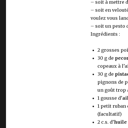
– soit à mettre
– soit en velouté
voulez vous lan
– soit un pesto d
Ingrédients :
2 grosses po
30 g de
peco
copeaux à l’
30 g de
pista
pignons de pi
un goût trop
1 gousse d’
ai
1 petit ruban
(facultatif)
2 c.s. d’
huile 