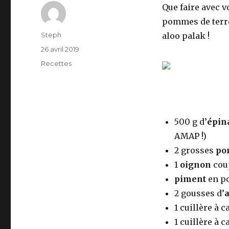
Que faire avec v
pommes de terre,
Auteur
Steph
aloo palak !
Publié
26 avril 2019
le
Catégories
Recettes
500 g d’
épin
AMAP !)
2 grosses
po
1
oignon
cou
piment
en po
2 gousses d’
a
1 cuillère à 
1 cuillère à c