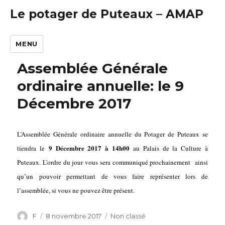
En savoir plus.
Le potager de Puteaux – AMAP
C'EST NOTÉ, MERCI
MENU
Assemblée Générale
ordinaire annuelle: le 9
Décembre 2017
L
’Assemblée Générale ordinaire annuelle
du P
otager de Puteaux se
9
D
écembre 2017 à 14h00
tiendra le
au Palais de la Cultu
re
à
Puteaux. L’ordre du jour
vous
sera communiqué
prochainement
ainsi
qu’un pouvoir permettant de vous faire représenter lors de
l’assemblée, si vous ne pouvez être présent.
Auteur
F
Publié
8 novembre 2017
Catégories
Non classé