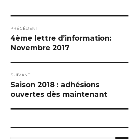
le
Navigation
PRÉCÉDENT
de
4ème lettre d’information:
Article
Novembre 2017
précédent :
l’article
SUIVANT
Saison 2018 : adhésions
Article
ouvertes dès maintenant
suivant :