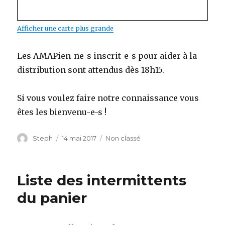
Afficher une carte plus grande
Les AMAPien-ne-s inscrit-e-s pour aider à la
distribution sont attendus dès 18h15.
Si vous voulez faire notre connaissance vous
êtes les bienvenu-e-s !
Auteur
Steph
Publié
14 mai 2017
Catégories
Non classé
le
Liste des intermittents
du panier