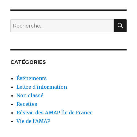
E
PRÉC
articles
ÉDE
NTE
RE
Recherche
pour
:
CATÉGORIES
Événements
Lettre d'information
Non classé
Recettes
Réseau des AMAP Île de France
Vie de l'AMAP