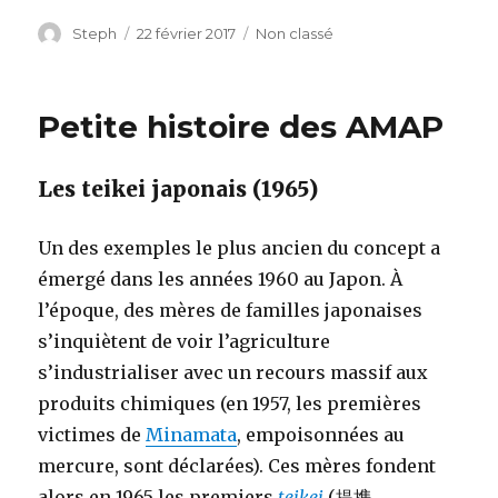
Auteur
Steph
Publié
22 février 2017
Catégories
Non classé
le
Petite histoire des AMAP
Les teikei japonais (1965)
Un des exemples le plus ancien du concept a
émergé dans les années 1960 au Japon. À
l’époque, des mères de familles japonaises
s’inquiètent de voir l’agriculture
s’industrialiser avec un recours massif aux
produits chimiques (en 1957, les premières
victimes de
Minamata
, empoisonnées au
mercure, sont déclarées). Ces mères fondent
alors en 1965 les premiers
teikei
(
提携
,