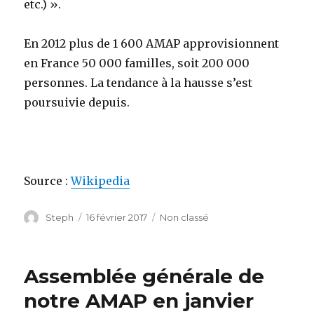
etc.) ».
En 2012 plus de 1 600 AMAP approvisionnent
en France 50 000 familles, soit 200 000
personnes.
La tendance à la hausse s’est
poursuivie depuis.
Source :
Wikipedia
Auteur
Steph
Publié
16 février 2017
Catégories
Non classé
le
Assemblée générale de
notre AMAP en janvier