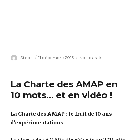
Auteur
Steph
Publié
11 décembre 2016
Catégories
Non classé
le
La Charte des AMAP en
10 mots… et en vidéo !
La Charte des AMAP : le fruit de 10 ans
d’expérimentations
La charte des AMAP a été réécrite en 2014 afin