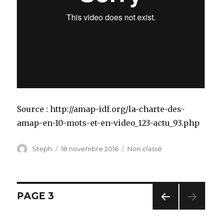
Source : http://amap-idf.org/la-charte-des-
amap-en-10-mots-et-en-video_123-actu_93.php
Auteur
Steph
Publié
18 novembre 2016
Catégories
Non classé
le
Navigation
PAGE
3
PAG
des