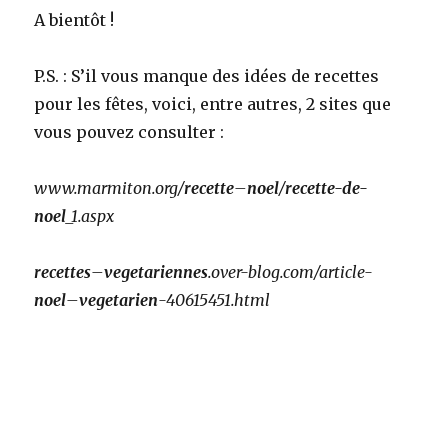
A bientôt !
P.S. : S’il vous manque des idées de recettes
pour les fêtes, voici, entre autres, 2 sites que
vous pouvez consulter :
www.marmiton.org/
recette
–
noel
/
recette-de-
noel
_1.aspx
recettes
–
vegetariennes
.over-blog.com/article-
noel
–
vegetarien
-40615451.html