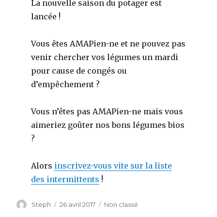
La nouvelle saison du potager est
lancée !
Vous êtes AMAPien-ne et ne pouvez pas
venir chercher vos légumes un mardi
pour cause de congés ou
d’empêchement ?
Vous n’êtes pas AMAPien-ne mais vous
aimeriez goûter nos bons légumes bios
?
Alors
inscrivez-vous vite sur la liste
des intermittents
!
Auteur
Steph
Publié
26 avril 2017
Catégories
Non classé
le