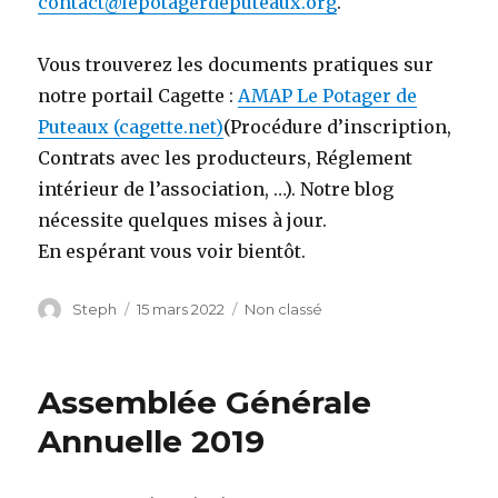
contact@lepotagerdeputeaux.org
.
Vous trouverez les documents pratiques sur
notre portail Cagette :
AMAP Le Potager de
Puteaux (cagette.net)
(Procédure d’inscription,
Contrats avec les producteurs, Réglement
intérieur de l’association, …). Notre blog
nécessite quelques mises à jour.
En espérant vous voir bientôt.
Auteur
Steph
Publié
15 mars 2022
Catégories
Non classé
le
Assemblée Générale
Annuelle 2019