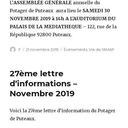
L’
ASSEMBLÉE GÉNÉRALE
annuelle du
Potager de Puteaux aura lieu le
SAMEDI 30
NOVEMBRE 2019 à 14h A L’AUDITORIUM DU
PALAIS DE LA MEDIATHEQUE
– 122, rue de la
République 92800 Puteaux.
Auteur
F
Publié
21 novembre 2019
Catégories
Événements
,
Vie de l'AMAP
le
27ème lettre
d’informations –
Novembre 2019
Voici la 27ème lettre d’information du Potager
de Puteaux.