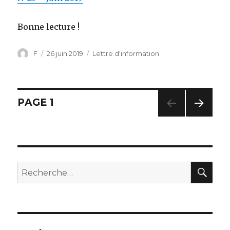
Bonne lecture !
Auteur
F
Publié
26 juin 2019
Catégories
Lettre d'information
le
Navigation
PAGE
1
PAG
des
E
SUIV
articles
ANT
E
RE
Recherche
pour
: