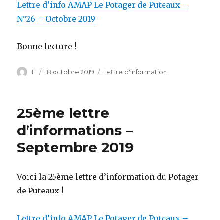
Lettre d’info AMAP Le Potager de Puteaux –
N°26 – Octobre 2019
Bonne lecture !
Auteur
F
Publié
18 octobre 2019
Catégories
Lettre d'information
le
25ème lettre
d’informations –
Septembre 2019
Voici la 25ème
lettre
d’information du Potager
de Puteaux !
Lettre d’info AMAP Le Potager de Puteaux –