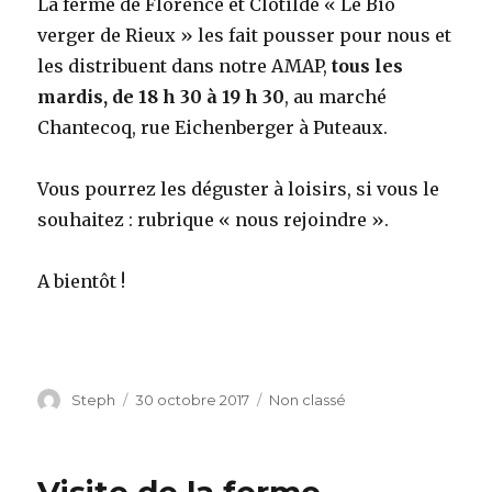
La ferme de Florence et Clotilde « Le Bio
verger de Rieux » les fait pousser pour nous et
les distribuent dans notre AMAP,
tous les
mardis, de 18 h 30 à 19 h 30
, au marché
Chantecoq, rue Eichenberger à Puteaux.
Vous pourrez les déguster à loisirs, si vous le
souhaitez : rubrique « nous rejoindre ».
A bientôt !
Auteur
Steph
Publié
30 octobre 2017
Catégories
Non classé
le