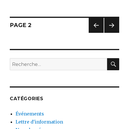
le
Navigation
PAGE
2
PAG
PAG
des
E
E
PRÉC
SUIV
articles
ÉDE
ANT
NTE
E
RE
Recherche
pour
:
CATÉGORIES
Événements
Lettre d'information