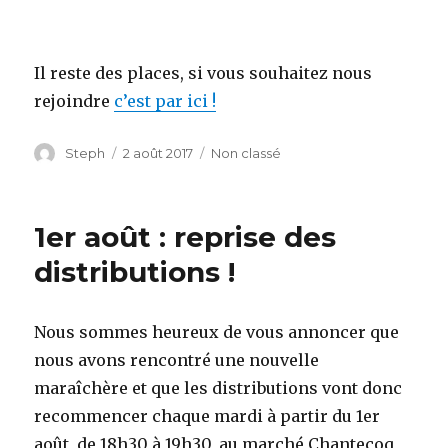
Il reste des places, si vous souhaitez nous
rejoindre
c’est par ici !
Auteur
Steph
Publié
2 août 2017
Catégories
Non classé
le
1er août : reprise des
distributions !
Nous sommes heureux de vous annoncer que
nous avons rencontré une nouvelle
maraîchère et que les distributions vont donc
recommencer chaque mardi à partir du 1er
août, de 18h30 à 19h30, au marché Chantecoq,