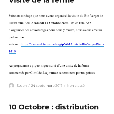
Visite de la ferme
Suite au sondage que nous avons organisé, la visite du Bio Verger de
samedi 14 Octobre
Rieux aura lieu le
entre 10h et 16h.
Afin
d’organiser des covoiturages pour nous y rendre, nous avons créé un
pad au lien
suivant:
https://mensuel.framapad.org/p/AMAPvisiteBioVergerRieux
1410
A
u
programme : pique-nique suivi d’une visite de la ferme
commentée par Clotilde. La journée se terminera par un goûter.
Auteur
Steph
Publié
24 septembre 2017
Catégories
Non classé
le
10 Octobre : distribution