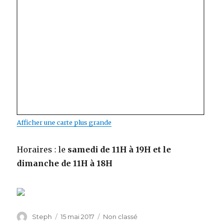
Afficher une carte plus grande
Horaires : le
samedi de 11H à 19H et le
dimanche de 11H à 18H
Auteur
Steph
Publié
15 mai 2017
Catégories
Non classé