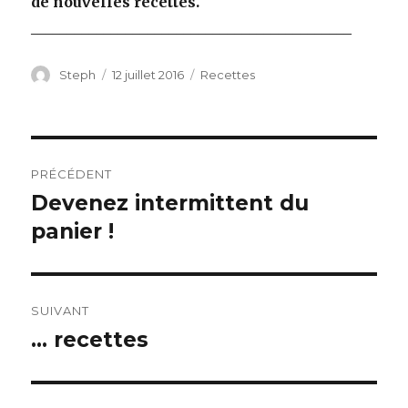
de nouvelles recettes.
____________________________________________
Auteur
Steph
Publié
12 juillet 2016
Catégories
Recettes
le
Navigation
PRÉCÉDENT
de
Devenez intermittent du
Article
panier !
précédent :
l’article
SUIVANT
… recettes
Article
suivant :